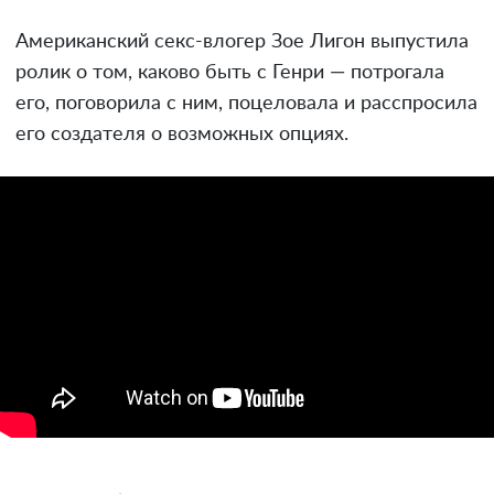
Американский секс-влогер Зое Лигон выпустила
ролик о том, каково быть с Генри — потрогала
его, поговорила с ним, поцеловала и расспросила
его создателя о возможных опциях.