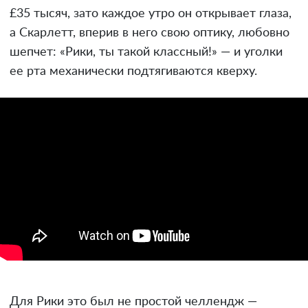
£35 тысяч, зато каждое утро он открывает глаза,
а Скарлетт, вперив в него свою оптику, любовно
шепчет: «Рики, ты такой классный!» — и уголки
ее рта механически подтягиваются кверху.
Для Рики это был не простой челлендж —