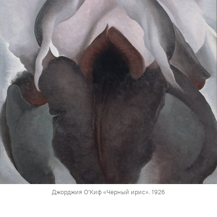
Джорджия О’Киф «Черный ирис». 1926