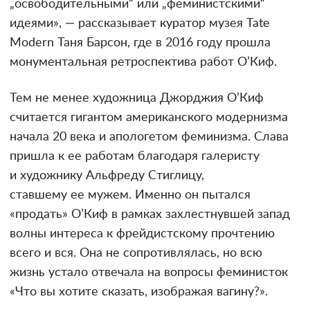
„освободительными“ или „феминистскими“
идеями», — рассказывает куратор музея Tate
Modern Таня Барсон, где в 2016 году прошла
монументальная ретроспектива работ О’Киф.
Тем не менее художница Джорджия О’Киф
считается гигантом американского модернизма
начала 20 века и апологетом феминизма. Слава
пришла к ее работам благодаря галеристу
и художнику Альфреду Стиглицу,
ставшему ее мужем. Именно он пытался
«продать» О’Киф в рамках захлестнувшей запад
волны интереса к фрейдистскому прочтению
всего и вся. Она не сопротивлялась, но всю
жизнь устало отвечала на вопросы феминисток
«Что вы хотите сказать, изображая вагину?».