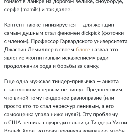
гоняют в лайкре на дорогом велике, сноуборде,
серфе (mamils) и так далее.
Контент также типизируется — для женщин
самым душным стал феномен dickpick (фоточки
с членом). Профессор Гарвардского университета
Джастин Лемиллер в своем
блоге
назвал это
явление «когнитивным искажением» ради
продолжения рода и борьбы за самку.
Еще одна мужская тиндер-привычка — анкета
с заголовком «первым не пишу». Предположим,
что виной тому гендерное равноправие (или
просто кто-то стал чересчур ленивым, а его
самооценка упала ниже нуля?). Эту проблему
в США решила соучредительница Тиндера Уитни
Вольф-Херд, которая покинула компанию, чтобы