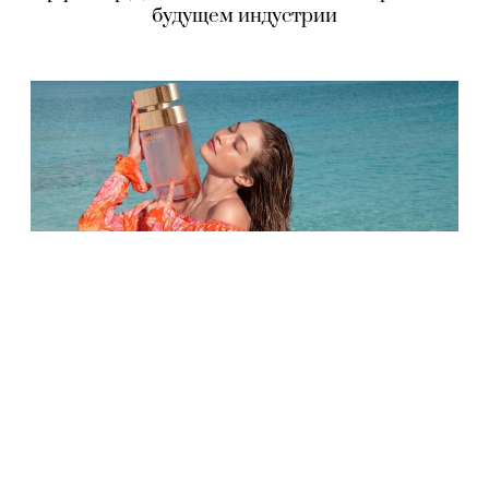
будущем индустрии
КРАСОТА
Джиджи Хадид стала лицом аромата
Wonderlust от Michael Kors