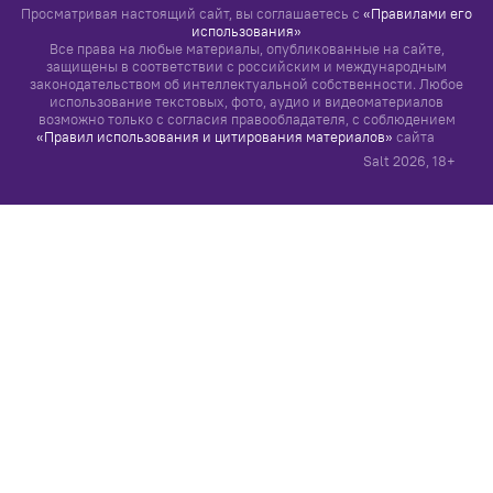
Просматривая настоящий сайт, вы соглашаетесь с
«Правилами его
использования»
Все права на любые материалы, опубликованные на сайте,
защищены в соответствии с российским и международным
законодательством об интеллектуальной собственности. Любое
использование текстовых, фото, аудио и видеоматериалов
возможно только с согласия правообладателя, с соблюдением
«Правил использования и цитирования материалов»
сайта
Salt
2026
, 18+