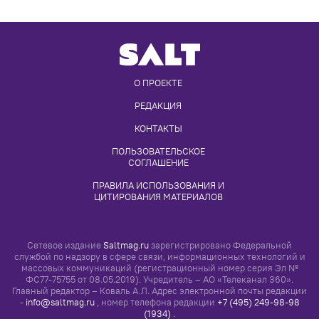
О ПРОЕКТЕ
РЕДАКЦИЯ
КОНТАКТЫ
ПОЛЬЗОВАТЕЛЬСКОЕ 
СОГЛАШЕНИЕ
ПРАВИЛА ИСПОЛЬЗОВАНИЯ И 
ЦИТИРОВАНИЯ МАТЕРИАЛОВ
Сетевое издание
Saltmag.ru
зарегистрировано Федеральной
службой по надзору в сфере связи, информационных технологий и
массовых коммуникаций (регистрационный номер серия Эл №
ФС77-75755 от 08.05.2019). Учредитель – АО «Телеканал 360».
Главный редактор – Коваль А.Л. Адрес электронной почты редакции
-
info@saltmag.ru
, номер телефона редакции
+7 (495) 249-98-98
(1934)
.