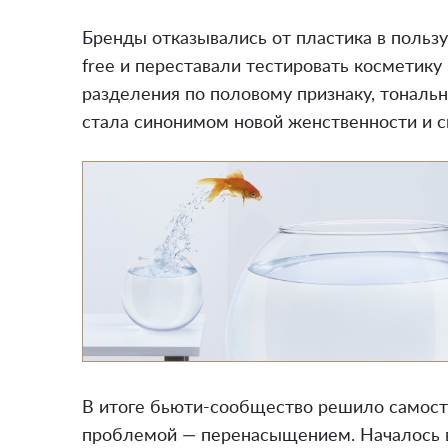
Объединяет эти лагеря одно — любовь к к
контроля. Реклама в социальных сетях, с
продуманные истории бьюти-корпораций б
больше помад и банок с кремами. Огромну
красоты, предложив покупателям десятист
требуется десять разных продуктов. Красо
и требовать денег.
К чему это привело
Красоту не нужно воспринимать в рамках 
социально-культурный конструкт, которы
и тенденции. Индустрия никогда не отлича
не стояли в стороне от общих проблем.