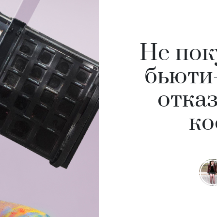
Не пок
бьюти
отка
ко