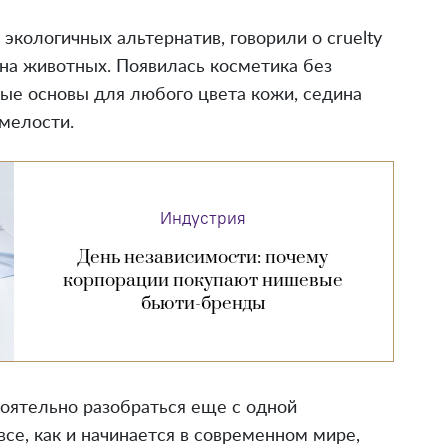
осметике, покупка которой вышла из-под
оветы от инфлюенсеров и тщательно
уквально призывали покупать больше и
ю роль в этом сыграла корейская индустрия
упенчатый уход за кожей, для которого
та начала занимать много времени, места —
только декоративных функций. Это сложный
й поддерживает мировые инициативы
лась легкомысленностью, и ее участники