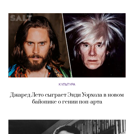
КУЛЬТУРА
Джаред Лето сыграет Энди Уорхола в новом
байопике о гении поп-арта