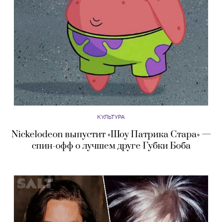
КУЛЬТУРА
Nickelodeon выпустит «Шоу Патрика Стара» —
спин-офф о лучшем друге Губки Боба