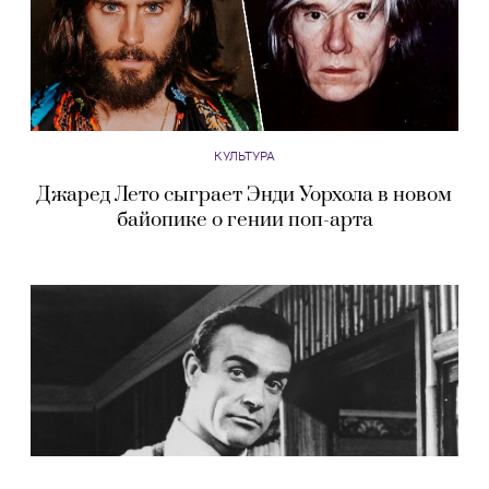
КУЛЬТУРА
Джаред Лето сыграет Энди Уорхола в новом
байопике о гении поп-арта