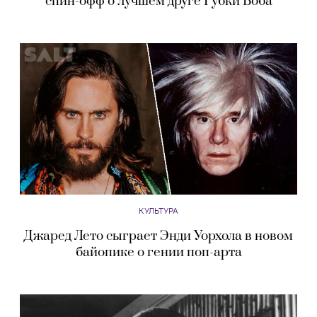
спин-офф о лучшем друге Губки Боба
КУЛЬТУРА
Джаред Лето сыграет Энди Уорхола в новом
байопике о гении поп-арта