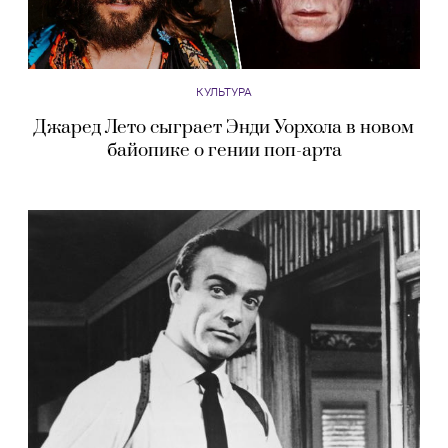
КУЛЬТУРА
Джаред Лето сыграет Энди Уорхола в новом
байопике о гении поп-арта