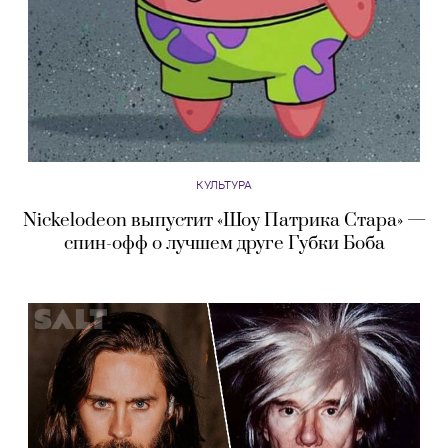
КУЛЬТУРА
Nickelodeon выпустит «Шоу Патрика Стара» —
спин-офф о лучшем друге Губки Боба