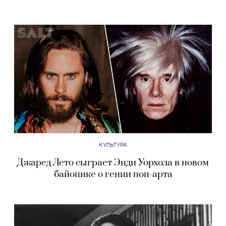
КУЛЬТУРА
Джаред Лето сыграет Энди Уорхола в новом
байопике о гении поп-арта