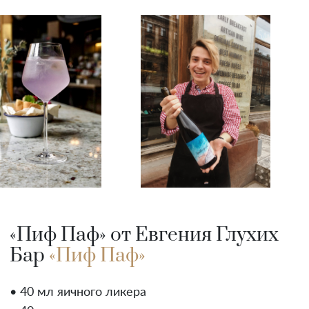
«Пиф Паф» от Евгения Глухих
Бар
«Пиф Паф»
• 40 мл яичного ликера