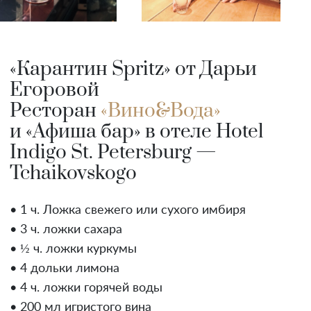
«Карантин Spritz» от Дарьи
Егоровой
Ресторан
«Вино&Вода»
и «Афиша бар» в отеле Hotel
Indigo St. Petersburg —
Tchaikovskogo
• 1 ч. Ложка свежего или сухого имбиря
• 3 ч. ложки сахара
• ½ ч. ложки куркумы
• 4 дольки лимона
• 4 ч. ложки горячей воды
• 200 мл игристого вина