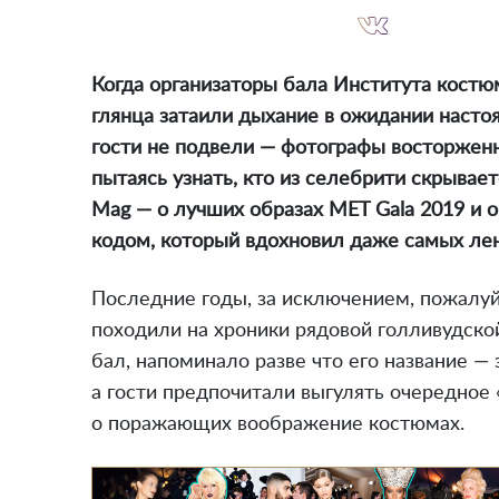
Когда организаторы бала Института костюм
глянца затаили дыхание в ожидании насто
гости не подвели — фотографы восторженн
пытаясь узнать, кто из селебрити скрывае
Mag — о лучших образах MET Gala 2019 и о
кодом, который вдохновил даже самых ле
Последние годы, за исключением, пожалуй
походили на хроники рядовой голливудско
бал, напоминало разве что его название —
а гости предпочитали выгулять очередное 
о поражающих воображение костюмах.