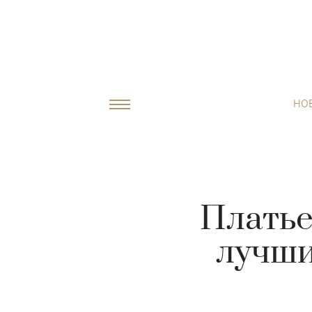
НО
Платье
лучши