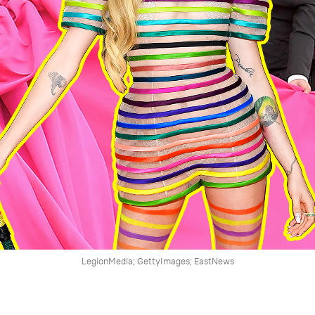
LegionMedia; GettyImages; EastNews