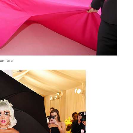
ди Гага