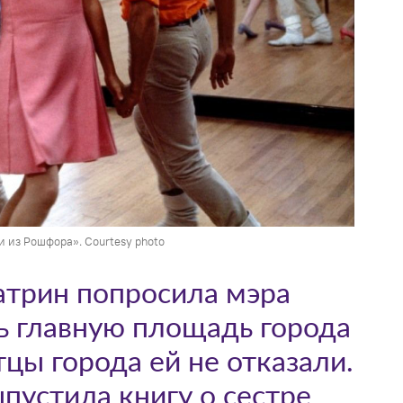
 из Рошфора». Courtesy photo
атрин попросила мэра
 главную площадь города
тцы города ей не отказали.
пустила книгу о сестре