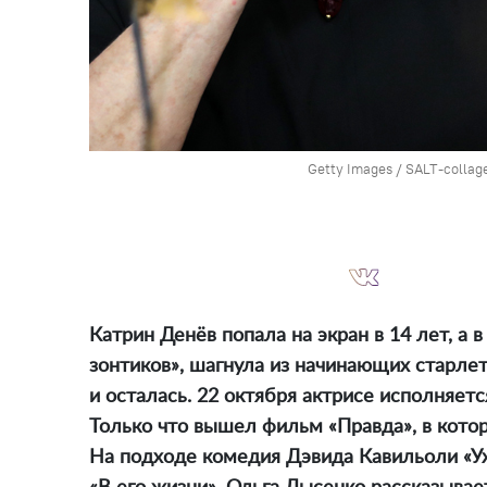
Getty Images / SALT-collag
Катрин Денёв попала на экран в 14 лет, а 
зонтиков», шагнула из начинающих старлет
и осталась. 22 октября актрисе исполняетс
Только что вышел фильм «Правда», в кото
На подходе комедия Дэвида Кавильоли «У