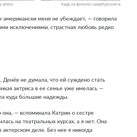
y photo
Кадр из фильма «Шербурские зонтики». 
о-американски меня не убеждает, — говорила
ыми исключениями, страстная любовь редко
 Денёв не думала, что ей суждено стать
икая актриса в ее семье уже имелась —
ла куда бо́льшие надежды.
 она, — вспоминала Катрин о сестре
лась на театральных курсах, а я нет. Она
 актерском деле. Без нее я никогда