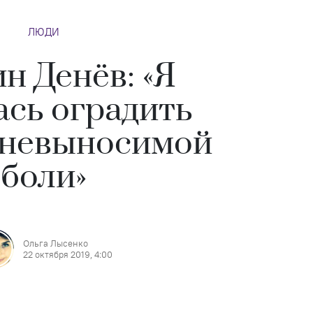
ЛЮДИ
н Денёв: «Я
ась оградить
 невыносимой
боли»
Ольга Лысенко
22 октября 2019, 4:00