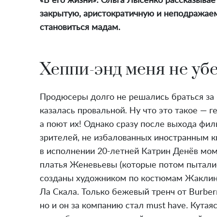
«В его жизни». Ольга Лысенко рассказывае
закрытую, аристократичную и неподражае
становиться мадам.
Хеппи-энд меня не уб
Продюсеры долго не решались браться за
казалась провальной. Ну что это такое — г
а поют их! Однако сразу после выхода филь
зрителей, не избалованных иностранным 
в исполнении 20-летней Катрин Денёв мом
платья Женевьевы (которые потом пыталис
созданы художником по костюмам Жаклин 
Ла Скала. Только бежевый тренч от Burbe
но и он за компанию стал must have. Кутая