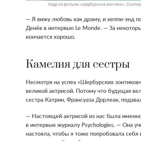
o
Кадр из фильма «Шербурские зонтики». Courtes
— Я вижу любовь как драму, и хеппи-энд п
Денёв в интервью Le Monde. — За некотор
кончается хорошо.
Камелия для сестры
Несмотря на успех «Шербурских зонтиков»,
великой актрисой. Потому что будущая вел
сестра Катрин, Франсуаза Дорлеак, подава
— Настоящей актрисой из нас была именно
в интервью журналу Psychologies. — Она учи
настояла, чтобы я тоже попробовала себя в