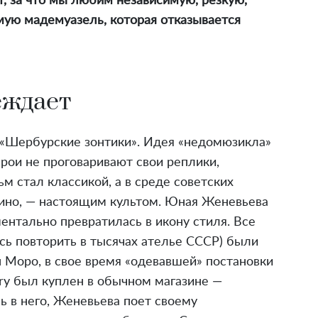
т, за что мы любим независимую, резкую,
мую мадемуазель, которая отказывается
еждает
 «Шербурские зонтики». Идея «недомюзикла»
ерои не проговаривают свои реплики,
м стал классикой, а в среде советских
кино, — настоящим культом. Юная Женевьева
ентально превратилась в икону стиля. Все
ь повторить в тысячах ателье СССР) были
Моро, в свое время «одевавшей» постановки
rry был куплен в обычном магазине —
сь в него, Женевьева поет своему