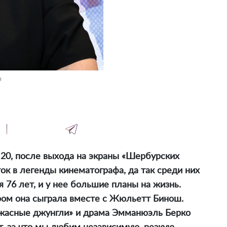
e
в 20, после выхода на экраны «Шербурских
ок в легенды кинематографа, да так среди них
я 76 лет, и у нее большие планы на жизнь.
ром она сыграла вместе с Жюльетт Бинош.
жасные джунгли» и драма Эмманюэль Берко