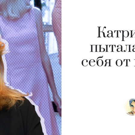
Катри
пытал
себя от