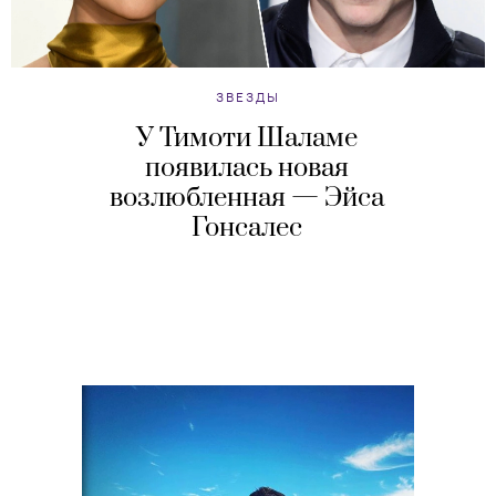
ЗВЕЗДЫ
У Тимоти Шаламе
появилась новая
возлюбленная — Эйса
Гонсалес