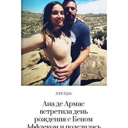
ЗВЕЗДЫ
Ана де Армас
встретила день
рождения с Беном
Аффлеком и поделилась