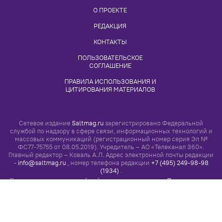
О ПРОЕКТЕ
РЕДАКЦИЯ
КОНТАКТЫ
ПОЛЬЗОВАТЕЛЬСКОЕ 
СОГЛАШЕНИЕ
ПРАВИЛА ИСПОЛЬЗОВАНИЯ И 
ЦИТИРОВАНИЯ МАТЕРИАЛОВ
Сетевое издание
Saltmag.ru
зарегистрировано Федеральной
службой по надзору в сфере связи, информационных технологий и
массовых коммуникаций (регистрационный номер серия Эл №
ФС77-75755 от 08.05.2019). Учредитель – АО «Телеканал 360».
Главный редактор – Коваль А.Л. Адрес электронной почты редакции
-
info@saltmag.ru
, номер телефона редакции
+7 (495) 249-98-98
(1934)
.
Просматривая настоящий сайт, вы соглашаетесь с
«Правилами его
использования»
Все права на любые материалы, опубликованные на сайте,
защищены в соответствии с российским и международным
законодательством об интеллектуальной собственности. Любое
использование текстовых, фото, аудио и видеоматериалов