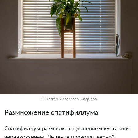
© Darren Richardson, Unsplash
Размножение спатифиллума
Спатифиллум размножают делением куста или
черенкованием. Деление проводят весной