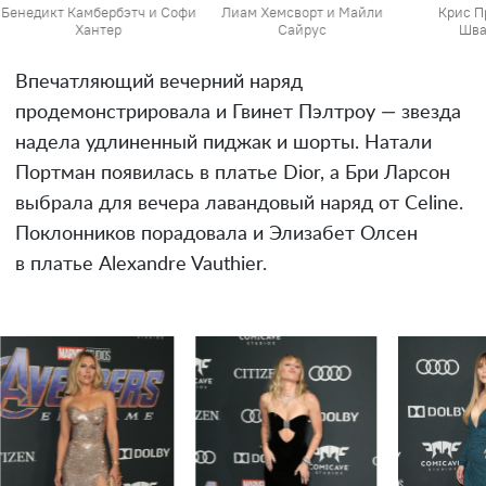
Бенедикт Камбербэтч и Софи
Лиам Хемсворт и Майли
Крис П
Хантер
Сайрус
Шва
Впечатляющий вечерний наряд
продемонстрировала и Гвинет Пэлтроу — звезда
надела удлиненный пиджак и шорты. Натали
Портман появилась в платье Dior, а Бри Ларсон
выбрала для вечера лавандовый наряд от Celine.
Поклонников порадовала и Элизабет Олсен
в платье Alexandre Vauthier.