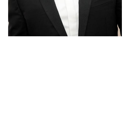
ЗВЕЗДЫ
Антонио Бандерас заразился коронавирусом