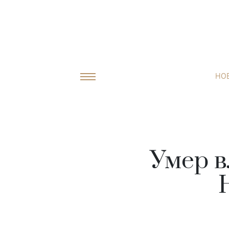
НО
Умер в