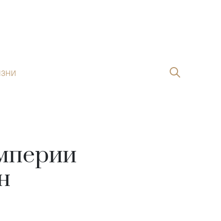
ИЗНИ
империи
н