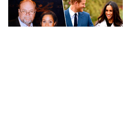
КОРОЛЕВСКОЕ СЕМЕЙСТВО
«Ужасное время для жалоб»: отец Меган Маркл
осудил выпуск книги о герцогах Сассекских