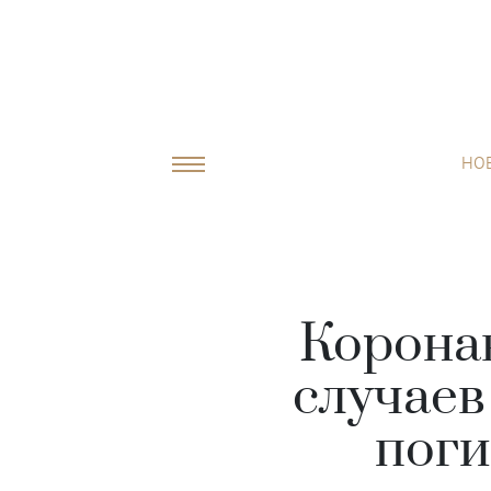
НО
Коронав
случаев
поги