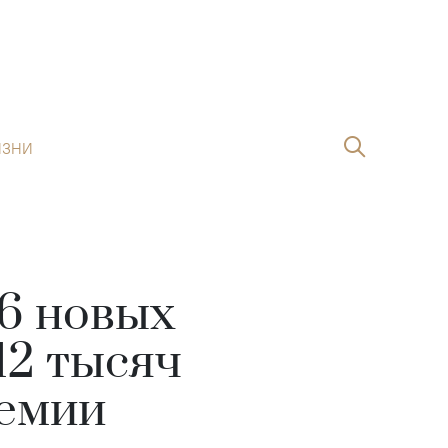
ИЗНИ
06 новых
12 тысяч
демии