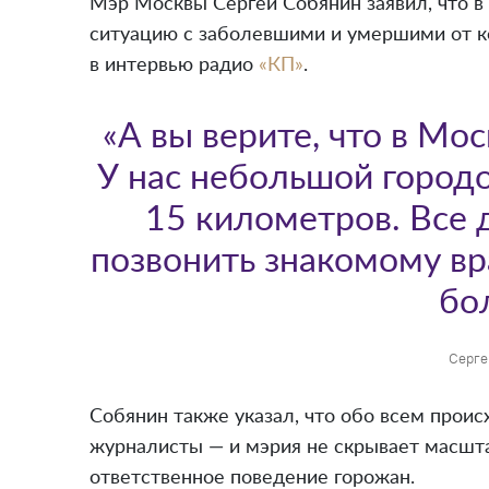
Мэр Москвы Сергей Собянин заявил, что 
ситуацию с заболевшими и умершими от ко
в интервью радио
«КП»
.
«А вы верите, что в Мо
У нас небольшой городо
15 километров. Все д
позвонить знакомому вра
бо
Серге
Собянин также указал, что обо всем прои
журналисты — и мэрия не скрывает масшт
ответственное поведение горожан.