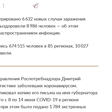
трировано 6 632 новых случая заражения
выздоровели 8 986 человек — об этом
распространением инфекции.
ись 674 515 человек в 85 регионах, 10 027
овели.
управления Роспотребнадзора Дмитрий
тистике заболевших коронавирусом.
ликовал копию его письма на имя губернатора
то с 8 по 14 июня COVID-19 в регионе
 при этом было подано 1 784 экстренных