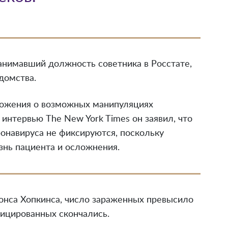
анимавший должность советника в Росстате,
домства.
ложения о возможных манипуляциях
 интервью The New York Times он заявил, что
ронавируса не фиксируются, поскольку
нь пациента и осложнения.
онса Хопкинса, число зараженных превысило
фицированных скончались.