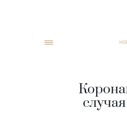
НО
Коронав
случая