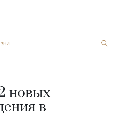
ИЗНИ
32 новых
дения в