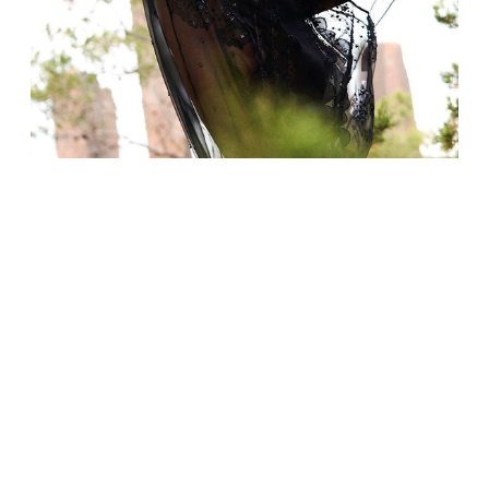
МОДА
Летиция Каста, Наоми Кэмпбелл и Виттория
Черетти снялись в рекламной кампании
Valentino Empathy