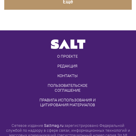
О ПРОЕКТЕ
РЕДАКЦИЯ
КОНТАКТЫ
ПОЛЬЗОВАТЕЛЬСКОЕ 
СОГЛАШЕНИЕ
ПРАВИЛА ИСПОЛЬЗОВАНИЯ И 
ЦИТИРОВАНИЯ МАТЕРИАЛОВ
Сетевое издание
Saltmag.ru
зарегистрировано Федеральной
службой по надзору в сфере связи, информационных технологий и
массовых коммуникаций (регистрационный номер серия Эл №
ФС77-75755 от 08.05.2019). Учредитель – АО «Телеканал 360».
Главный редактор – Коваль А.Л. Адрес электронной почты редакции
-
info@saltmag.ru
, номер телефона редакции
+7 (495) 249-98-98
(1934)
.
Просматривая настоящий сайт, вы соглашаетесь с
«Правилами его
использования»
Все права на любые материалы, опубликованные на сайте,