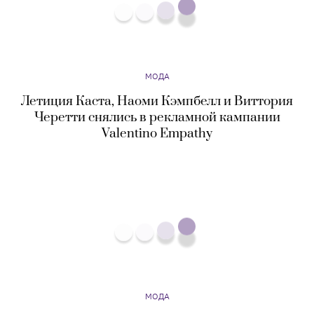
Летиция Каста, Наоми Кэмпбелл и Виттория
Черетти снялись в рекламной кампании
Valentino Empathy
МОДА
Van Cleef & Arpels представил новые
ювелирные украшения — они посвящены
принцессе Фаизе, Марлен Дитрих и Жаклин
Кеннеди