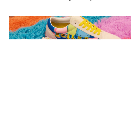
МОДА
Vans показали коллекцию одежды и обуви,
посвященную «Симпсонам»