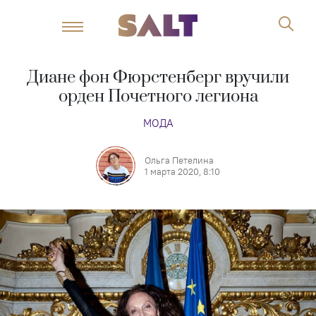
Диане фон Фюрстенберг вручили
орден Почетного легиона
МОДА
Ольга Петелина
1 марта 2020, 8:10