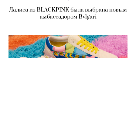
Лалиса из BLACKPINK была выбрана новым
амбассадором Bvlgari
МОДА
Vans показали коллекцию одежды и обуви,
посвященную «Симпсонам»