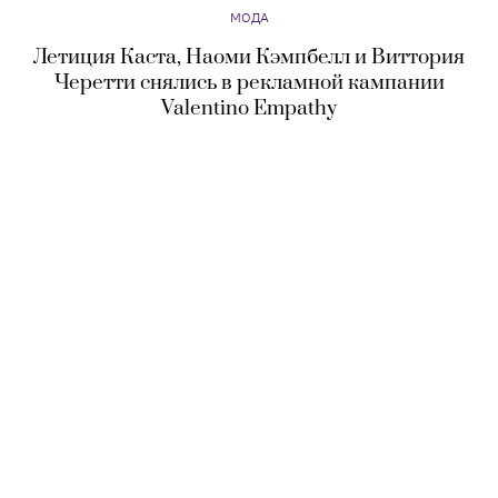
МОДА
Летиция Каста, Наоми Кэмпбелл и Виттория
Черетти снялись в рекламной кампании
Valentino Empathy
МОДА
Van Cleef & Arpels представил новые