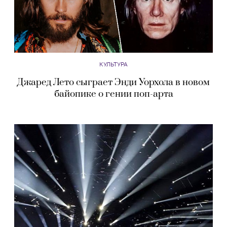
КУЛЬТУРА
Джаред Лето сыграет Энди Уорхола в новом
байопике о гении поп-арта