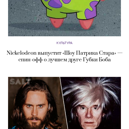
КУЛЬТУРА
Nickelodeon выпустит «Шоу Патрика Стара» —
спин-офф о лучшем друге Губки Боба