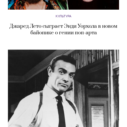
КУЛЬТУРА
Джаред Лето сыграет Энди Уорхола в новом
байопике о гении поп-арта