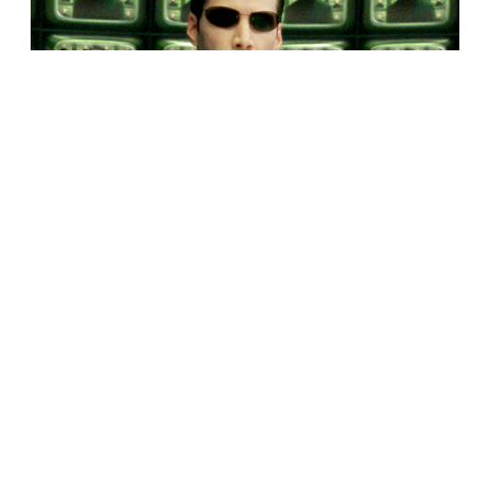
КУЛЬТУРА
Лилли Вачовски подтвердила, что «Матрица»
является метафорой о трансгендерности