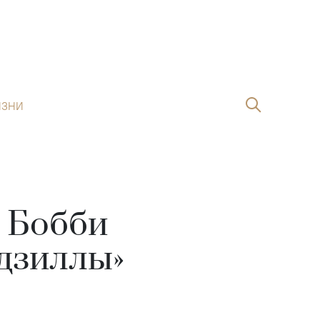
ИЗНИ
и Бобби
одзиллы»