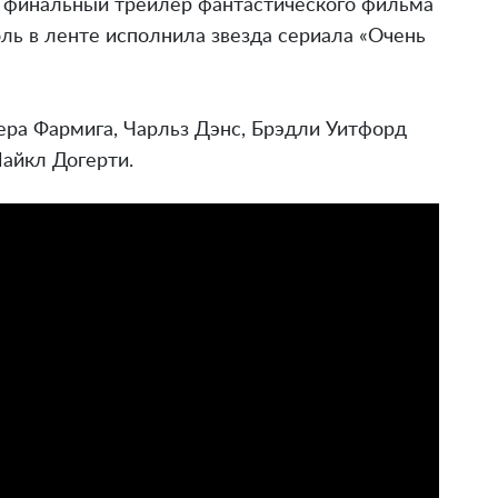
ла финальный трейлер фантастического фильма
оль в ленте исполнила звезда сериала «Очень
ера Фармига, Чарльз Дэнс, Брэдли Уитфорд
айкл Догерти.