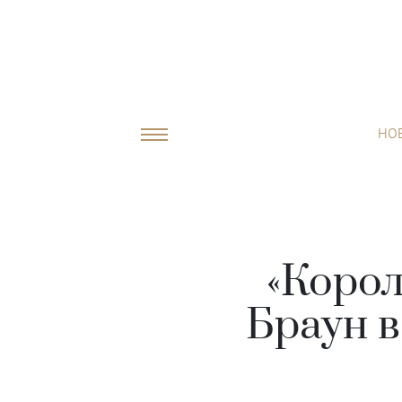
НО
«Корол
Браун в