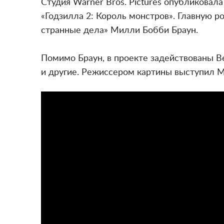
Студия Warner Bros. Pictures опубликова
«Годзилла 2: Король монстров». Главную р
странные дела» Милли Бобби Браун.
Помимо Браун, в проекте задействованы В
и другие. Режиссером картины выступил М