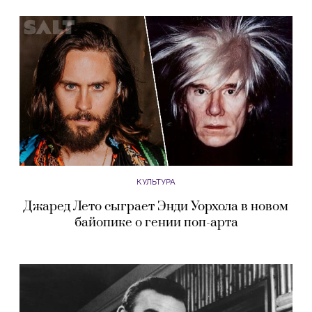
КУЛЬТУРА
Джаред Лето сыграет Энди Уорхола в новом
байопике о гении поп-арта