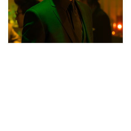
КУЛЬТУРА
Студия Lionsgate анонсировала пятую часть
«Джона Уика»