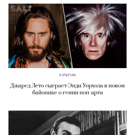
КУЛЬТУРА
Джаред Лето сыграет Энди Уорхола в новом
байопике о гении поп-арта