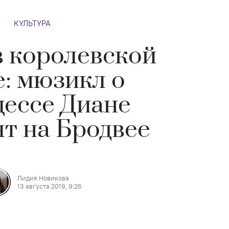
КУЛЬТУРА
 королевской
е: мюзикл о
ессе Диане
ят на Бродвее
Лидия Новикова
13 августа 2019, 9:26