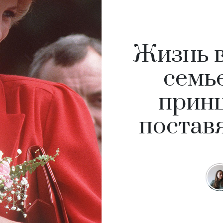
Жизнь в
семь
принц
постав