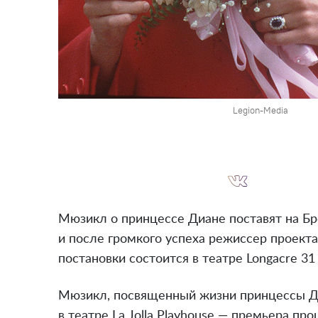
Legion-Media
Мюзикл о принцессе Диане поставят на Бр
и после громкого успеха режиссер проекта
постановки состоится в театре Longacre 31
Мюзикл, посвященный жизни принцессы Ди
в театре La Jolla Playhouse — премьера пр