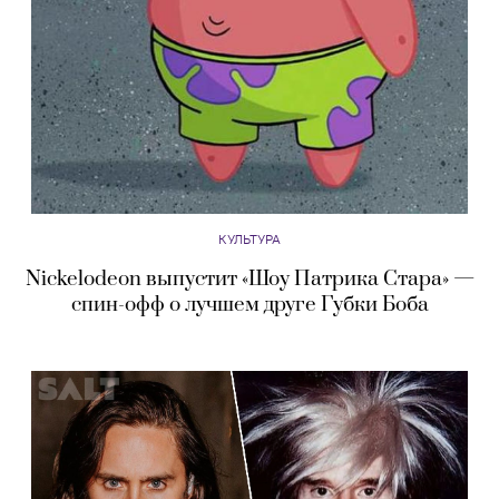
КУЛЬТУРА
Nickelodeon выпустит «Шоу Патрика Стара» —
спин-офф о лучшем друге Губки Боба