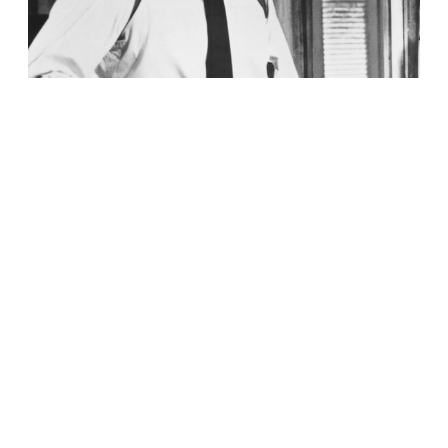
КУЛЬТУРА
В Британии определили лучшего актера,
сыгравшего Джеймса Бонда