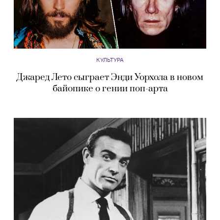
КУЛЬТУРА
Джаред Лето сыграет Энди Уорхола в новом
байопике о гении поп-арта