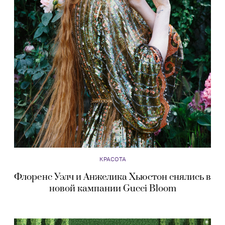
КРАСОТА
Флоренс Уэлч и Анжелика Хьюстон снялись в
новой кампании Gucci Bloom