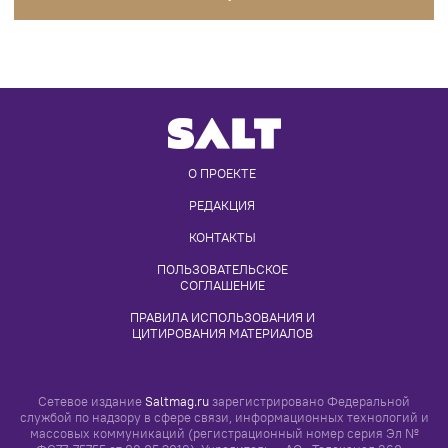
ПОЛЬЗОВАТЕЛЬСКОЕ 
СОГЛАШЕНИЕ
ПРАВИЛА ИСПОЛЬЗОВАНИЯ И 
ЦИТИРОВАНИЯ МАТЕРИАЛОВ
Сетевое издание
Saltmag.ru
зарегистрировано Федеральной
службой по надзору в сфере связи, информационных технологий и
массовых коммуникаций (регистрационный номер серия Эл №
ФС77-75755 от 08.05.2019). Учредитель – АО «Телеканал 360».
Главный редактор – Коваль А.Л. Адрес электронной почты редакции
-
info@saltmag.ru
, номер телефона редакции
+7 (495) 249-98-98
(1934)
.
Просматривая настоящий сайт, вы соглашаетесь с
«Правилами его
использования»
Все права на любые материалы, опубликованные на сайте,
защищены в соответствии с российским и международным
законодательством об интеллектуальной собственности. Любое
использование текстовых, фото, аудио и видеоматериалов
возможно только с согласия правообладателя, с соблюдением
«Правил использования и цитирования материалов»
сайта
Salt
2026
, 18+