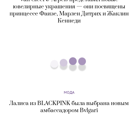
МОДА
Лалиса из BLACKPINK была выбрана новым
амбассадором Bvlgari
МОДА
Vans показали коллекцию одежды и обуви,
посвященную «Симпсонам»