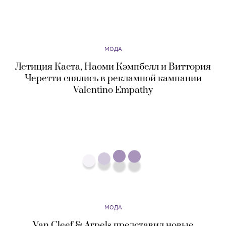
Летиция Каста, Наоми Кэмпбелл и Виттория
Черетти снялись в рекламной кампании
Valentino Empathy
МОДА
Van Cleef & Arpels представил новые
ювелирные украшения — они посвящены
принцессе Фаизе, Марлен Дитрих и Жаклин
Кеннеди