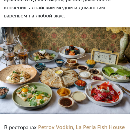
копчения, алтайским медом и домашним
вареньем на любой вкус.
Petrov Vodkin
La Perla Fish House
В ресторанах
,