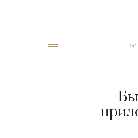
НО
Бы
прил