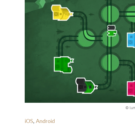
© lu
iOS
,
Android