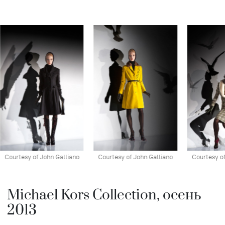
Courtesy of John Galliano
Courtesy of John Galliano
Courtesy of
Michael Kors Collection, осень
2013