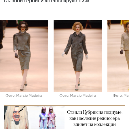
главной героини «Головокружения».
Фото: Marcio Madeira
Фото: Marcio Madeira
Фото: Ma
Стэнли Кубрик на подиуме:
как наследие режиссера
влияет на коллекции