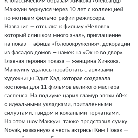
К классическим образам Хичкока Александр
Маккуин вернулся через 10 лет с коллекцией
по мотивам фильмографии режиссера.
Название — отсылка к фильму «Человек,
который слишком много знал», приглашение
на показ — афиша «Головокружения», декорации
из фасадов домов — намек на «Окно во двор».
Главная героиня показа — женщина Хичкока.
Маккуину удалось поработать с архивами
художницы Эдит Хэд, которая создавала
костюмы для 11 фильмов великого мастера
саспенса. На подиуме царил гламур эпохи 60-х
с идеальными укладками, приталенными
силуэтами, твидом и кожаными перчатками.
На этом шоу Маккуин также представил сумку
Novak, названную в честь актрисы Ким Новак —