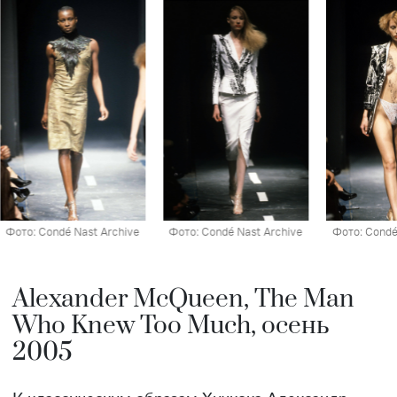
Фото: Condé Nast Archive
Фото: Condé Nast Archive
Фото: Condé
Alexander McQueen, The Man
Who Knew Too Much, осень
2005