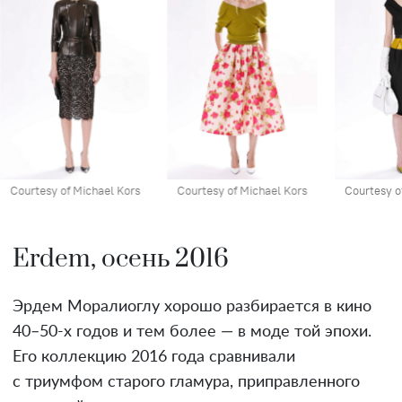
Courtesy of Michael Kors
Courtesy of Michael Kors
Courtesy o
Erdem, осень 2016
Эрдем Моралиоглу хорошо разбирается в кино
40–50-х годов и тем более — в моде той эпохи.
Его коллекцию 2016 года сравнивали
с триумфом старого гламура, приправленного