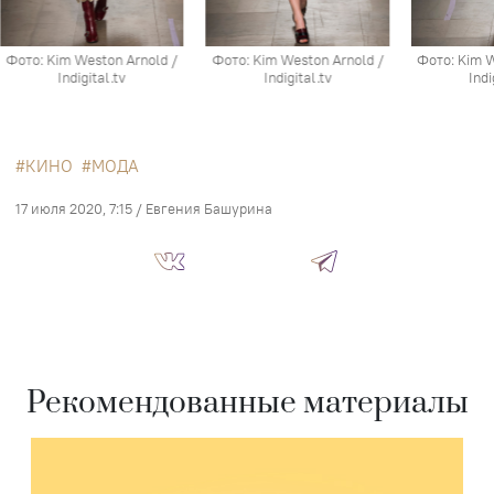
ton Arnold /
Фото: Kim Weston Arnold /
Фото: Kim Weston Arnold /
al.tv
Indigital.tv
Indigital.tv
КИНО
МОДА
17 июля 2020, 7:15
/
Евгения Башурина
Рекомендованные материалы