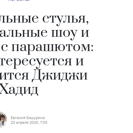
льные стулья,
альные шоу и
с парашютом:
тересуется и
оится Джиджи
Хадид
Евгения Башурина
23 апреля 2020, 7:05