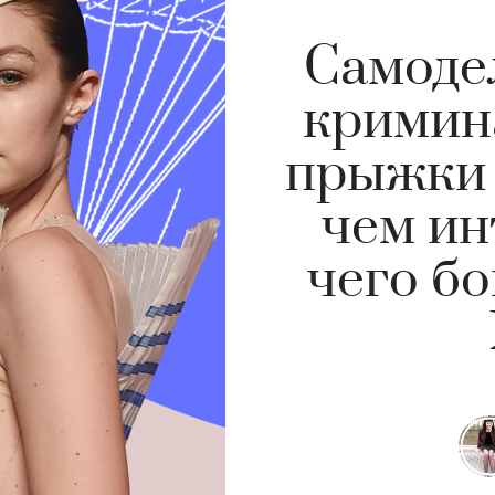
Самоде
кримин
прыжки 
чем ин
чего б