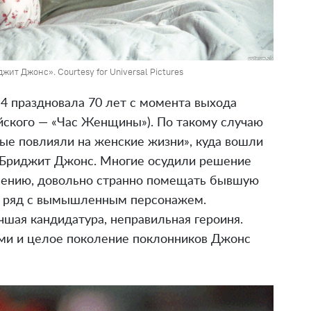
ит Джонс». Courtesy for Universal Pictures
 4 праздновала 70 лет с момента выхода
йского — «Час Женщины»). По такому случаю
ые повлияли на женские жизни», куда вошли
и Бриджит Джонс. Многие осудили решение
мнению, довольно странно помещать бывшую
н ряд с вымышленным персонажем.
учшая кандидатура, неправильная героиня.
ими и целое поколение поклонников Джонс