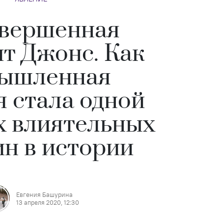
вершенная
т Джонс. Как
ышленная
я стала одной
х влиятельных
н в истории
Евгения Башурина
13 апреля 2020, 12:30