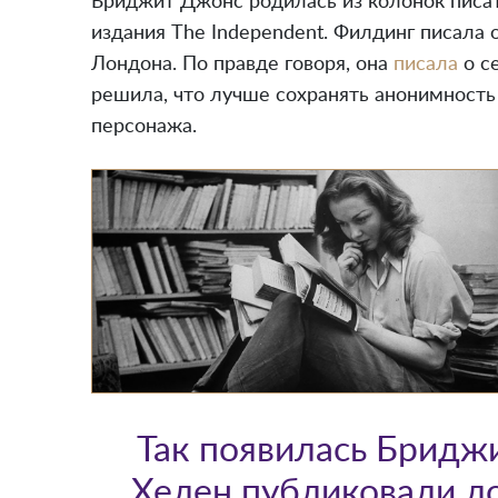
Бриджит Джонс родилась из колонок писа
издания The Independent. Филдинг писала
Лондона. По правде говоря, она
писала
о се
решила, что лучше сохранять анонимность
персонажа.
Так появилась Бридж
Хелен публиковали ло