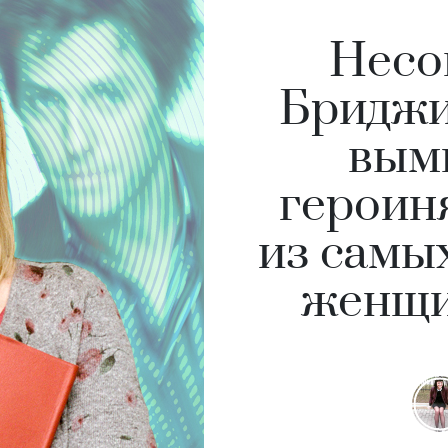
Несо
Бриджи
вым
героин
из самы
женщи