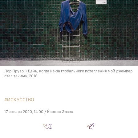
Лор Пруво. «День, когда из-за глобального потепления мой джемпер
стал таким». 2018
ИСКУССТВО
17 января 2020, 14:00
/
Ксения Элзес