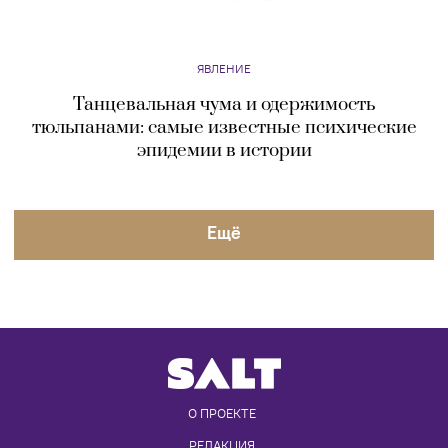
ЯВЛЕНИЕ
Эскобар, Кхун Са, Эль Чапо и Гризельда Бланко
— самые опасные наркобароны в истории
ЯВЛЕНИЕ
«Ты мне зубы не заговаривай» и еще 13 старых
русских фразеологизмов: история
возникновения
ЯВЛЕНИЕ
«Оно живое!»: как мода год за годом