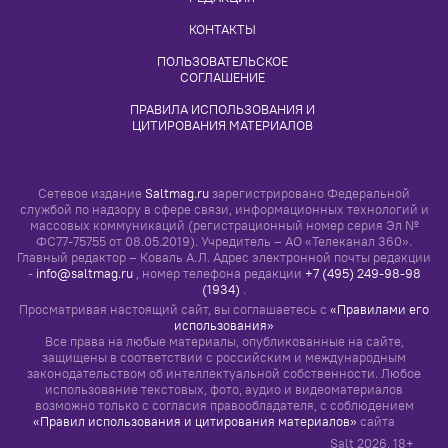
переосмысливает монстра Франкенштейна
ЯВЛЕНИЕ
Мир глазами лучших акварелистов
современности: 10 художников, чьи работы
завораживают
ЯВЛЕНИЕ
От Шекспира до Ру Пола: мировая история
дрэг-культуры