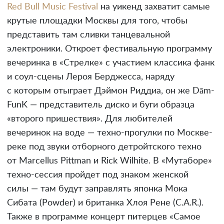
Red Bull Music Festival
на уикенд захватит самые
крутые площадки Москвы для того, чтобы
представить там сливки танцевальной
электроники. Откроет фестивальную программу
вечеринка в «Стрелке» с участием классика фанк
и соул-сцены Лероя Берджесса, наряду
с которым отыграет Дэймон Риддиа, он же Dām-
FunK — представитель диско и буги образца
«второго пришествия». Для любителей
вечеринок на воде — техно-прогулки по Москве-
реке под звуки отборного детройтского техно
от Marcellus Pittman и Rick Wilhite. В «Мутаборе»
техно-сессия пройдет под знаком женской
силы — там будут заправлять японка Мока
Сибата (Powder) и британка Хлоя Рене (C.A.R.).
Также в программе концерт питерцев «Самое