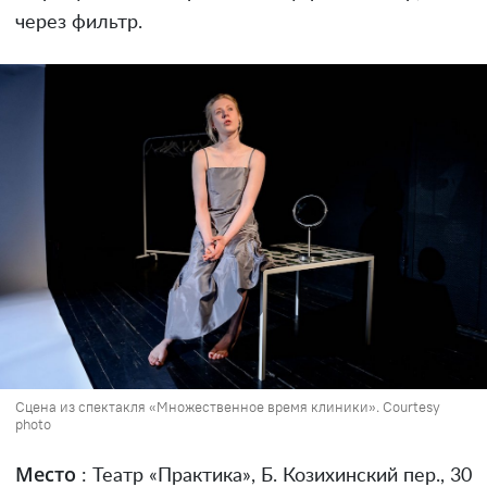
через фильтр.
Сцена из спектакля «Множественное время клиники». Courtesy
photo
Место
: Театр «Практика», Б. Козихинский пер., 30