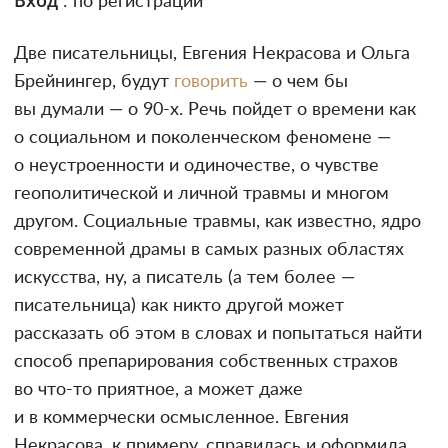
Вход
: по регистрации
Две писательницы, Евгения Некрасова и Ольга
Брейнингер, будут
говорить
— о чем бы
вы думали — о 90-х. Речь пойдет о времени как
о социальном и поколенческом феномене —
о неустроенности и одиночестве, о чувстве
геополитической и личной травмы и многом
другом. Социальные травмы, как известно, ядро
современной драмы в самых разных областях
искусства, ну, а писатель (а тем более —
писательница) как никто другой может
рассказать об этом в словах и попытаться найти
способ препарирования собственных страхов
во что-то приятное, а может даже
и в коммерчески осмысленное. Евгения
Некрасова, к примеру, справилась и оформила