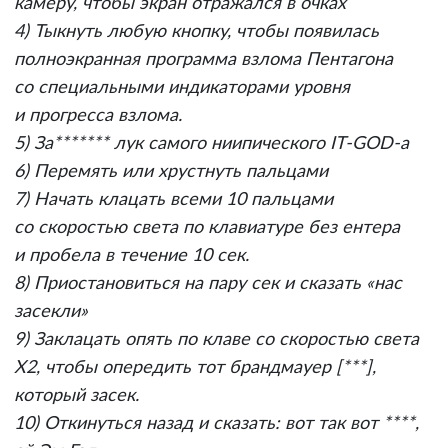
камеру, чтобы экран отражался в очках
4) Тыкнуть любую кнопку, чтобы появилась
полноэкранная программа взлома Пентагона
со специальными индикаторами уровня
и прогресса взлома.
5) За******* лук самого ниипического IT-GOD-а
6) Перемять или хрустнуть пальцами
7) Начать клацать всеми 10 пальцами
со скоростью света по клавиатуре без ентера
и пробела в течение 10 сек.
8) Приостановиться на пару сек и сказать «нас
засекли»
9) Заклацать опять по клаве со скоростью света
Х2, чтобы опередить тот брандмауер [***],
который засек.
10) Откинуться назад и сказать: вот так вот ****,