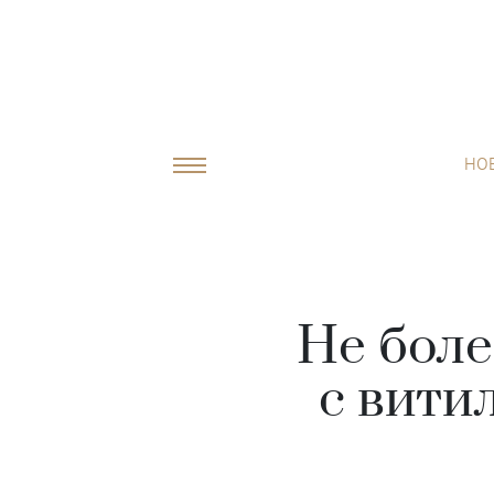
НО
Не боле
с вити