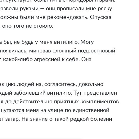
рисутствуют больничные коридоры и врачи.
развели руками — они прописали мне ряску
должны были мне рекомендовать. Опуская
 оно того не стоило.
 бы, не будь у меня витилиго. Могу
ь появилась, миновав сложный подростковый
 какой-либо агрессией к себе. Она
кцию людей на, согласитесь, довольно
ждый заболевший витилиго. Тут представлен
ия до действительно приятных комплиментов.
 шугаются меня на улице по единственной
 загар. На знание о такой редкой болезни