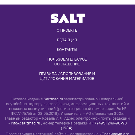
О ПРОЕКТЕ
РЕДАКЦИЯ
КОНТАКТЫ
ПОЛЬЗОВАТЕЛЬСКОЕ 
СОГЛАШЕНИЕ
ПРАВИЛА ИСПОЛЬЗОВАНИЯ И 
ЦИТИРОВАНИЯ МАТЕРИАЛОВ
Сетевое издание
Saltmag.ru
зарегистрировано Федеральной
службой по надзору в сфере связи, информационных технологий и
массовых коммуникаций (регистрационный номер серия Эл №
ФС77-75755 от 08.05.2019). Учредитель – АО «Телеканал 360».
Главный редактор – Коваль А.Л. Адрес электронной почты редакции
-
info@saltmag.ru
, номер телефона редакции
+7 (495) 249-98-98
(1934)
.
Просматривая настоящий сайт, вы соглашаетесь с
«Правилами его