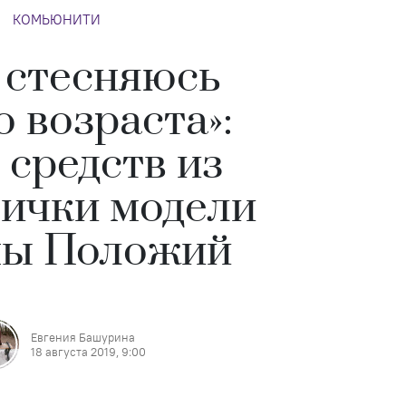
КОМЬЮНИТИ
е стесняюсь
о возраста»:
 средств из
ички модели
ны Положий
Евгения Башурина
18 августа 2019, 9:00