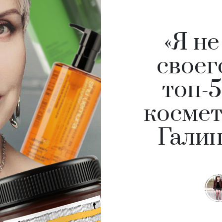
«Я н
своег
топ-5
космет
Гали