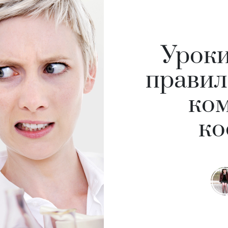
Уроки
правил
ко
ко