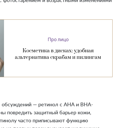
я с фотостарением и возрастными изменениями
Про лицо
Косметика в дисках: удобная
альтернатива скрабам и пилингам
я обсуждений — ретинол с АНА и ВНА-
бны повредить защитный барьер кожи,
етинолу часто приписывают функцию