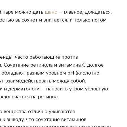
ой паре можно дать
шанс
— главное, дождаться,
стью высохнет и впитается, и только потом
генды, часто работающие против
 Сочетание ретинола и витамина С долгое
 обладают разным уровнем pH (кислотно-
гут взаимодействовать между собой.
и и дерматологи — наносить утром условную
реключаться на ретинол.
то вещества отлично уживаются
к выводу, что сочетание витаминов