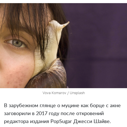
Vova Komarov / Unsplash
В зарубежном глянце о муцине как борце с акне
заговорили в 2017 году после откровений
редактора издания PopSugar Джесси Шайве.