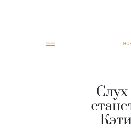
НО
Слух
стане
Кэти