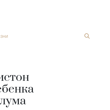
ИЗНИ
истон
ебенка
Блума